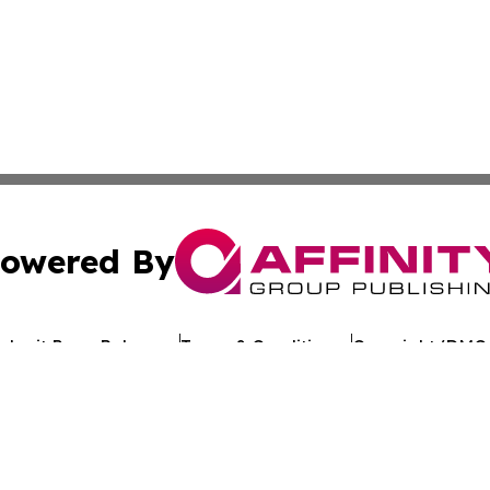
owered By
ubmit Press Release
Terms & Conditions
Copyright/DMCA
c. dba Affinity Group Publishing & Asia Pacific Finance D
Cookie Settings / Your Privacy Choices