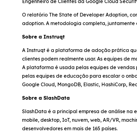
Engenheiro de Clientes da Google Cloud Securit
O relatório
The State of Developer Adoption
, c
adoption. A metodologia completa, juntamente co
Sobre a Instruqt
A Instruqt é a plataforma de adoção prática q
clientes podem realmente usar. As equipes de ma
A plataforma é usada pelas equipes de vendas 
pelas equipes de educação para escalar o onboa
Google Cloud, MongoDB, Elastic, HashiCorp, Red
Sobre a SlashData
SlashData é a principal empresa de análise na
mobile, desktop, IoT, nuvem, web, AR/VR, machi
desenvolvedores em mais de 165 países.