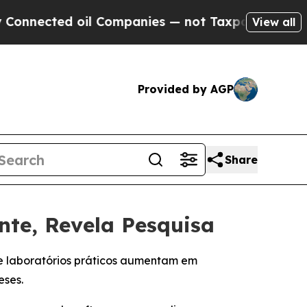
ted oil Companies — not Taxpayers — the Chance 
View all
Provided by AGP
Share
te, Revela Pesquisa
ue laboratórios práticos aumentam em
eses.