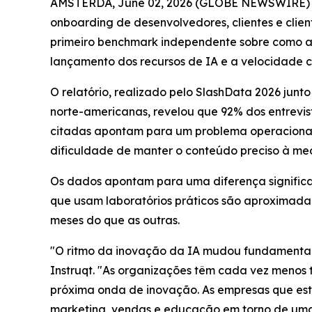
AMSTERDÃ, June 02, 2026 (GLOBE NEWSWIRE) -- A
onboarding de desenvolvedores, clientes e client
primeiro benchmark independente sobre como as
lançamento dos recursos de IA e a velocidade 
O relatório, realizado pelo SlashData 2026 jun
norte-americanas, revelou que 92% dos entrevis
citadas apontam para um problema operacional 
dificuldade de manter o conteúdo preciso à me
Os dados apontam para uma diferença significa
que usam laboratórios práticos são aproximada
meses do que as outras.
"O ritmo da inovação da IA mudou fundamental
Instruqt. "As organizações têm cada vez menos 
próxima onda de inovação. As empresas que est
marketing, vendas e educação em torno de uma ú