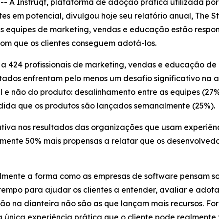
 Instruqt, plataforma de adoção prática utilizada por 
es em potencial, divulgou hoje seu relatório anual,
The S
 equipes de marketing, vendas e educação estão respon
com que os clientes conseguem adotá-los.
to a 424 profissionais de marketing, vendas e educação 
tados enfrentam pelo menos um desafio significativo na 
e não do produto: desalinhamento entre as equipes (27%
dida que os produtos são lançados semanalmente (25%).
tiva nos resultados das organizações que usam experiên
mente 50% mais propensas a relatar que os desenvolvedo
mente a forma como as empresas de software pensam so
tempo para ajudar os clientes a entender, avaliar e adot
ão na dianteira não são as que lançam mais recursos. Fo
nica experiência prática que o cliente pode realmente t