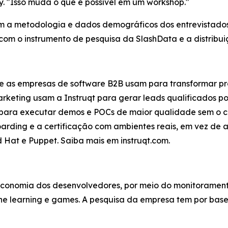
y. "Isso muda o que é possível em um workshop."
om a metodologia e dados demográficos dos entrevistados,
m o instrumento de pesquisa da SlashData e a distribuiçã
ue as empresas de software B2B usam para transformar p
rketing usam a Instruqt para gerar leads qualificados po
para executar demos e POCs de maior qualidade sem o cu
rding e a certificação com ambientes reais, em vez de ap
 Hat e Puppet. Saiba mais em instruqt.com.
 economia dos desenvolvedores, por meio do monitoramen
ne learning e games. A pesquisa da empresa tem por base