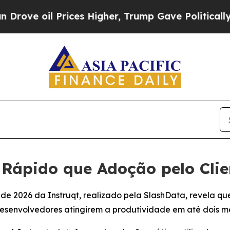
il Prices Higher, Trump Gave Politically Connec
Rápido que Adoção pelo Clien
 de 2026 da Instruqt, realizado pela SlashData, revela q
senvolvedores atingirem a produtividade em até dois m