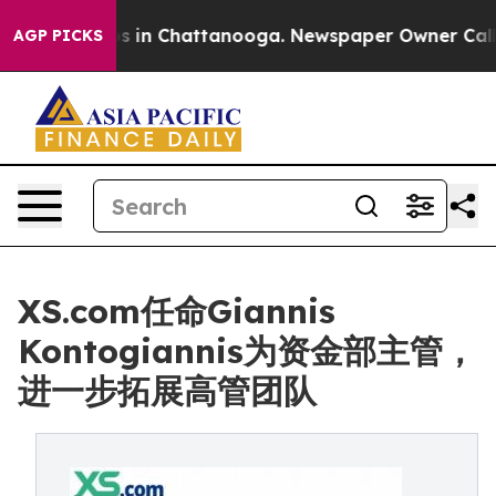
pse
Chaos in Chattanooga. Newspaper Owner Calls the
AGP PICKS
XS.com任命Giannis
Kontogiannis为资金部主管，
进一步拓展高管团队