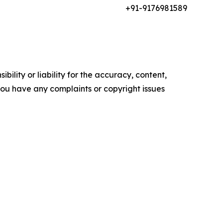
+91-
9176981589
ility or liability for the accuracy, content,
f you have any complaints or copyright issues