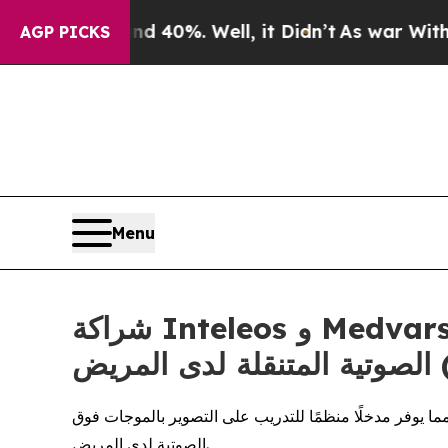
r Around 40%. Well, it Didn’t
As war With Iran 
AGP PICKS
Menu
شراكة Inteleos و Medvarsity لتوسيع التوافر العالمي لتعليم التصوير بأجهزة الموجات فوق
POC)
ما يوفر مدخلًا منظمًا للتدريب على التصوير بالموجات فوق
الصوتية لدى المريض.