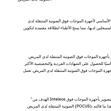
لتوسيع التوافر العالمي للتعليم الأساسي لأجهزة الموجات فوق الصوتية المتنقلة لدى
شهادة أساسيات جهاز الموجات فوق الصوتية المتنقل لدى المريض للمتعلمين المسجلين لديها، مما يمنح الأطباء انطلاقة معتمدة لتكوين
تنقلة لدى المريض (POCUS Fundamentals) على المعرفة الأساسية بطريقة عمل الموجات فوق الصوتية، والأجهزة،
حدات تعليمية وتقييمًا نهائيًا، ويُعد شرطًا أساسيًا للحصول على الشهادات الفردية والتخصصية الأكثر
تية المتنقلة لدى المريض. تعمل Medvarsity في 192 دولة، وتستقطب 3.4 مليون متخصص في الرعاية الصحية شهريًا، وتستخدم نموذجًا مختلطًا
"الهدف من Inteleos هو وضع معايير عالمية لكفاءة الأطباء والتزامها، وتضمن هذه الشراكة أنه مع بدء المزيد من الأطباء حول العالم رحلتهم في مجال التصوير بأجهزة الموجات فوق
الصوتية المتنقلة لدى المريض (POCUS)، فإنهم يعتمدون على أساس يفي بمعيار عالمي مُعترف به، وليس مجرد إكمال دورة تدريبية"، هذا ما قالته Jasmine Rockett، مديرة أكاديمية