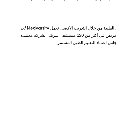
تُعد Medvarsity أكبر شركة في آسيا وأكثرها موثوقية في مجال تكنولوجيا التعليم الصحي، وتركز على تحسين النتائج الطبية من خلال التدريب الأفضل. تعمل Medvarsity في أكثر من 192
دولة وتستقطب 3.4 مليون متخصص في الرعاية الصحية شهريًا، وتجمع بين التعليم عبر الإنترنت والتدريب السريري بجانب سرير المريض في أكثر من 150 مستشفى شريك. الشركة معتمدة