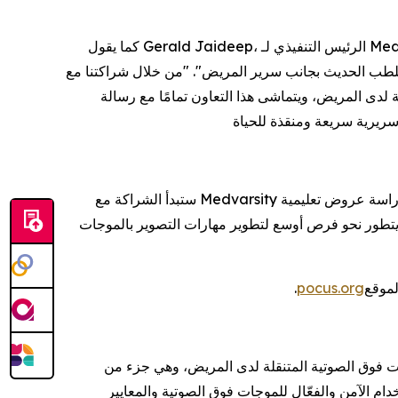
كما يقول Gerald Jaideep، الرئيس التنفيذي لـ Medvarsity: "لقد تطور التصوير بأجهزة الموجات فوق الصوتية المتنقلة لدى المريض من مهارة متخصصة إلى أداة تشخيصية أساسية -
ال شراكتنا مع Inteleos، نوفر لمتدربينا في 192 دولة معيارًا ذهبيًا عالميًا معتمدًا في مجال
مامًا مع رسالة Medvarsity الهادفة إلى تحسين النتائج السريرية من خلال تعليم قابل
ستبدأ الشراكة مع Medvarsity بتقديم شهادة أساسيات التصوير بأجهزة الموجات فوق الصوتية المتنقلة لدى المريض لجمهورها العالمي، وتخطط كلتا المنظمتين لدراسة عروض تعليمية
 ويتطور نحو فرص أوسع لتطوير مهارات التصوير بالموجات
.
pocus.org
، وهي جزء من Inteleos، للأطباء التعليم والشهادات والتراخيص المصممة للتحقق من صحة معرفة
دام الآمن والفعّال للموجات فوق الصوتية والمعايير