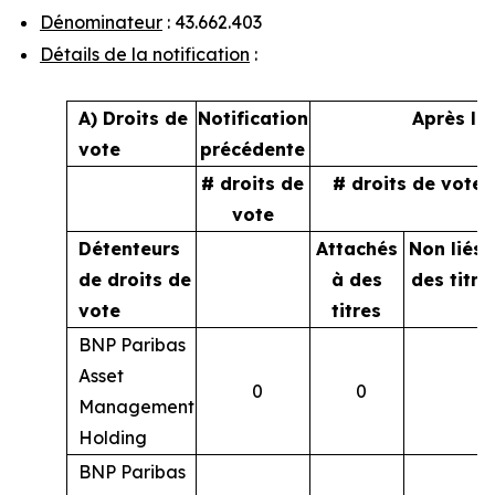
Dénominateur
: 43.662.403
Détails de la notification
:
A) Droits de
Notification
Après la
vote
précédente
# droits de
# droits de vote
vote
Détenteurs
Attachés
Non liés 
de droits de
à des
des titre
vote
titres
BNP Paribas
Asset
0
0
Management
Holding
BNP Paribas