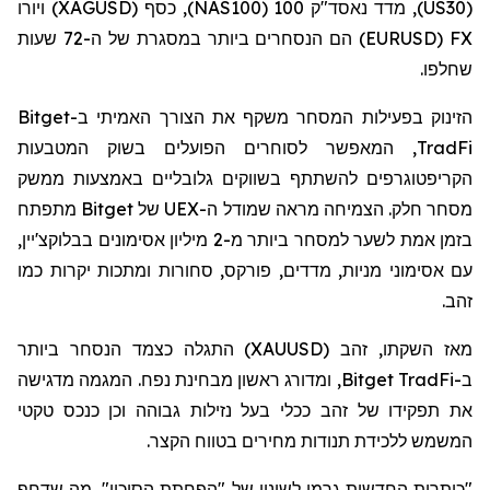
(
US30
), מדד נאסד"ק 100 (
NAS100
), כסף (
XAGUSD
) ויורו
FX
(EURUSD)
הם הנסחרים ביותר במסגרת של ה-72 שעות
שחלפו.
הזינוק בפעילות המסחר משקף את הצורך האמיתי ב-
Bitget
TradFi
, המאפשר לסוחרים הפועלים בשוק המטבעות
הקריפטוגרפים להשתתף בשווקים גלובליים באמצעות ממשק
מסחר חלק. הצמיחה מראה שמודל ה-
UEX
של
Bitget
מתפתח
בזמן אמת לשער למסחר ביותר מ-2 מיליון אסימונים
בבלוקצ'יין
,
עם אסימוני מניות, מדדים,
פורקס
, סחורות ומתכות יקרות כמו
זהב.
מאז השקתו, זהב (
XAUUSD
) התגלה כצמד הנסחר ביותר
ב-
Bitget TradFi
, ומדורג ראשון מבחינת נפח. המגמה מדגישה
את תפקידו של זהב ככלי בעל נזילות גבוהה וכן כנכס טקטי
המשמש ללכידת תנודות מחירים בטווח הקצר.
"כותרות
ה
חדשות גרמו לשינוי של "הפחתת הסיכון", מה שדחף