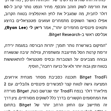
את הזרימה לשוק הזהב והכסף. מחיר הנפט נותר קרוב ל-60
דולר לחבית, מה שמגביל את לחץ האינפלציה בטווח הקרוב,
אפילו כאשר השווקים מתמחרים זעזועים פוטנציאליים בהיצע
ותנאים פיננסיים מחמירים יותר", אמר
ריאן
לי
(
Ryan Lee
)
,
אנליסט ראשי ב-
Bitget Research
.
"המיקום בשרשרת נותר תומך; יתרות הבורסה במגמת ירידה,
זרימת קרנות הסל מתייצבת ומשתפרת, ונזילות יציבה שנשארה
גבוהה מצביעים על הצטברות ובסיס פוטנציאלי ל
התאוששות
בטווח זמן גבוה יותר ולא על כניעה רחבה", הוסיף.
Bitget TradFi
תוכננה כסביבת מסחר מונחית אירועים,
המציעה גישה לטווח קצר למכשירים פיננסיים גלובליים. עם 2
מיליארד דולר בנפח
TradFi
יומי שנרשם כעת,
Bitget
מורידה
את המחסומים הקשורים בדרך כלל לשווקים מסורתיים.
ציון
דרך
זה
מתיישב עם החזון הרחב יותר של
Bitget
בתחום