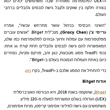
ה-
UEX
לפלטפורמה מאוחדת שבה משתמשים יכולים לנוע
בצורה חלקה בין שווקים ולקבל גישה לנכסים גלובליים ברחבי
העולם.
"השינוי הבסיסי בניהול עושר מתרחש עכשיו", אמרה
גרייסי
צ'ן
(
Gracy Chen
)
, מנכ"לית
Bitget
. "אנשים עוברים
מפלטפורמות עם עמלות ותיווך גבוהים לפלטפורמות כמו שלנו,
המאפשרות להם גישה לנכסים גלובליים תחת קורת גג אחת.
נכסי
TradFi
מסוג
מטבעות
, כגון זהב,
פורקס
ומניות, נסחרים
כיום באחת העמלות הנמוכות בעולם ב-
Bitget
"
.
כדי להתחיל את המסע
שלכם
ב-
TradFi
, בקרו
כאן
.
אודות
Bitget
Bitget
,
שהוקמה
בשנת 2018, היא הבורסה האוניברסלית
(
UEX
)
הגדולה בעולם המשרתת למעלה מ-120
מיליון
משתמשים עם גישה למיליוני אסימוני קריפטו, מניות אסימונים,