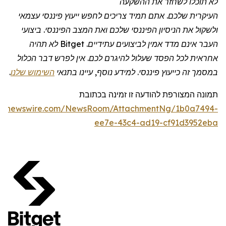
לא תוכלו לשחזר את ההשקעה
העיקרית שלכם. אתם תמיד צריכים לחפש ייעוץ פיננסי עצמאי
ולשקול את הניסיון הפיננסי שלכם ואת המצב הפיננסי. ביצועי
העבר אינם מדד אמין לביצועים עתידיים.
Bitget
לא תהיה
אחראית לכל הפסד שעלול להיגרם לכם. אין לפרש דבר הכלול
במסמך זה כייעוץ פיננסי. למידע נוסף, עיינו בתנאי
השימוש שלנו
.
תמונה המצורפת להודעה זו זמינה בכתובת
obenewswire.com/NewsRoom/AttachmentNg/1b0a7494-
ee7e-43c4-ad19-cf91d3952eba