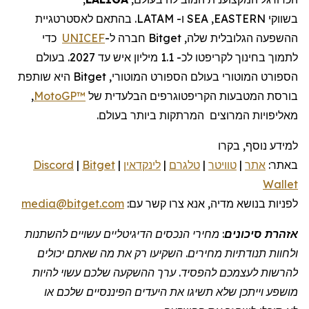
בשווקי
EASTERN
,
SEA
ו-
LATAM
.
בהתאם לאסטרטגיית
ההשפעה הגלובלית שלה,
Bitget
חברה
ל-
UNICEF
כדי
לתמוך בחינוך לקריפטו לכ- 1.1 מיליון איש עד 2027.
בעולם
הספורט המוטורי
בעולם
הספורט המוטורי,
Bitget
היא שותפת
בורסת המטבעות הקריפטוגרפים הבלעדית של
MotoGP™
,
מאליפויות המרוצים
המרתקות ביותר בעולם.
למידע נוסף, בקרו
באתר:
אתר
|
טוויטר
|
טלגרם
|
לינקדאין
|
Bitget
|
Discord
Wallet
לפניות
בנושא מדיה, אנא צרו קשר
עם:
media@bitget.com
אזהרת סיכונים
: מחירי הנכסים הדיגיטליים עשויים להשתנות
ולחוות תנודתיות מחירים. השקיעו רק את מה שאתם יכולים
להרשות לעצמכם להפסיד. ערך ההשקעה שלכם עשוי להיות
מושפע וייתכן שלא תשיגו את היעדים הפיננסיים שלכם או