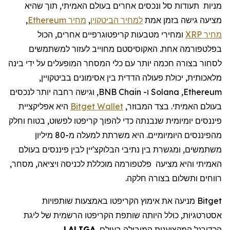
מניות תעודות סל ונכסים אחרים בעולם האמיתי, תוך שהיא
מציעה גישה בזמן אמת
למחיר הביטקוין
,
מחיר Ethereum
,
מחיר XRP
ומחירי מטבעות קריפטוגרפיים אחרים, הכול
בפלטפורמה אחת. האקוסיסטם מחוייב לעזור למשתמשים
לסחור בצורה חכמה יותר עם כלי המסחר המופעלים על ידי בינה
מלאכותית, יכולת פעולה הדדית בין אסימונים בביטקויין,
Ethereum
,
Solana
ו-
BNB Chain
, וגישה רחבה יותר לנכסים
בעולם האמיתי. בצד המבוזר,
Bitget Wallet
היא אפליקציית
פיננסים יומיומית שנבנתה כדי להפוך קריפטו לפשוט, בטוח וחלק
מהפיננסים היומיומיים. היא
משרתת למעלה מ-80 מיליון
משתמשים, ומגשרת בין נתיבי הבלוקצ'יין לבין
פיננסים בעולם
האמיתי והיא
מציעה
פלטפורמה מוכללת
לכניסה ויציאה, מסחר,
רווחים ותשלום בצורה חלקה.
Bitget
מניעה את
אימוץ
הקריפטו
באמצעות שותפויות
אסטרטגיות, כולל היותה שותפת
הקריפטו
הרשמית של ליגת
הכדורגל המקצוענית
המובילה בעולם,
LALIGA
,