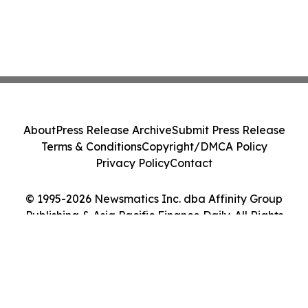
About
Press Release Archive
Submit Press Release
Terms & Conditions
Copyright/DMCA Policy
Privacy Policy
Contact
© 1995-2026 Newsmatics Inc. dba Affinity Group
Publishing & Asia Pacific Finance Daily. All Rights
Reserved.
Cookie Settings / Your Privacy Choices