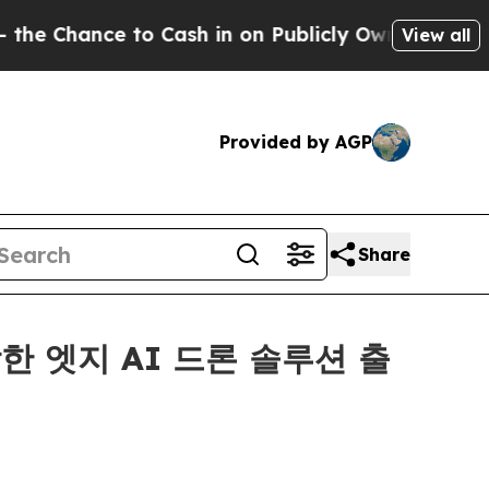
o Cash in on Publicly Owned oil
Five Questions 
View all
Provided by AGP
Share
합한 엣지 AI 드론 솔루션 출